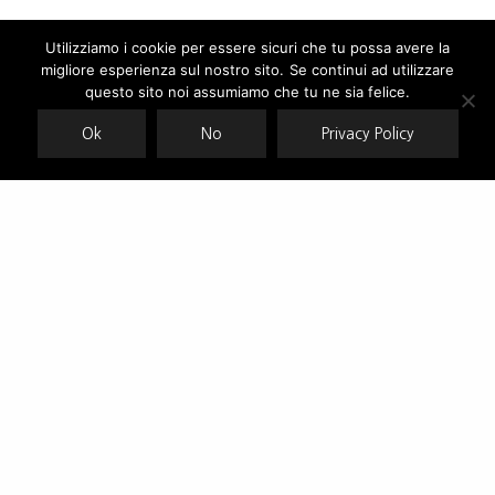
Utilizziamo i cookie per essere sicuri che tu possa avere la
migliore esperienza sul nostro sito. Se continui ad utilizzare
Our site uses cookies. Learn more about our use of cookies:
cookie
policy
questo sito noi assumiamo che tu ne sia felice.
Ok
No
Privacy Policy
ACCEPT