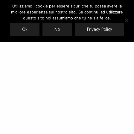
Utilizziamo i cookie per essere sicuri che tu possa avere la
migliore esperienza sul nostro sito. Se continui ad utilizzare
Our site uses cookies. Learn more about our use of cookies:
cookie
policy
questo sito noi assumiamo che tu ne sia felice.
Ok
No
Privacy Policy
ACCEPT