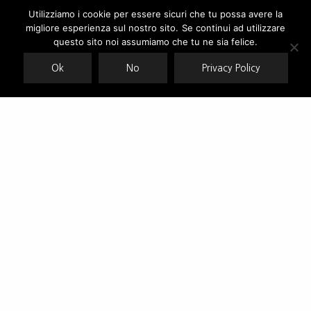
Utilizziamo i cookie per essere sicuri che tu possa avere la
migliore esperienza sul nostro sito. Se continui ad utilizzare
Our site uses cookies. Learn more about our use of cookies:
cookie
policy
questo sito noi assumiamo che tu ne sia felice.
Ok
No
Privacy Policy
ACCEPT