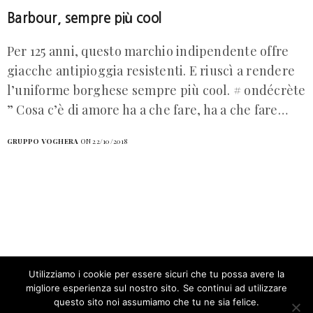
Barbour, sempre più cool
Per 125 anni, questo marchio indipendente offre
giacche antipioggia resistenti. E riuscì a rendere
l’uniforme borghese sempre più cool. # ondécrète
” Cosa c’è di amore ha a che fare, ha a che fare…
GRUPPO VOGHERA
ON 22/10/2018
Utilizziamo i cookie per essere sicuri che tu possa avere la
migliore esperienza sul nostro sito. Se continui ad utilizzare
Our site uses cookies. Learn more about our use of cookies:
cookie
policy
questo sito noi assumiamo che tu ne sia felice.