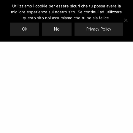
Utilizziamo i cookie per essere sicuri che tu possa avere la
migliore esperienza sul nostro sito. Se continui ad utilizzare
Our site uses cookies. Learn more about our use of cookies:
cookie
policy
questo sito noi assumiamo che tu ne sia felice.
Ok
No
Privacy Policy
ACCEPT