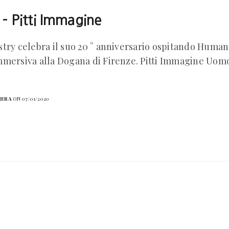
 – Pitti Immagine
try celebra il suo 20 ° anniversario ospitando Huma
mersiva alla Dogana di Firenze. Pitti Immagine Uomo
HERA
ON 07/01/2020