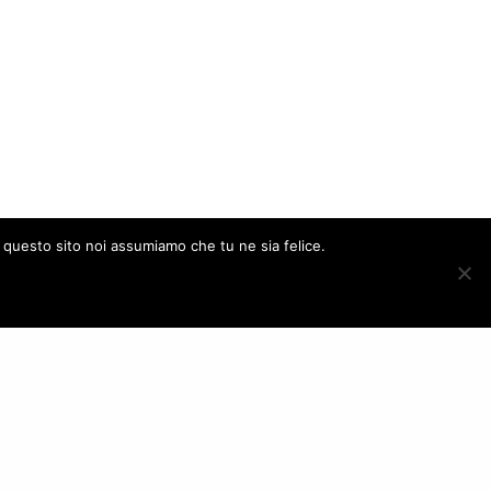
e questo sito noi assumiamo che tu ne sia felice.
ACCEPT
FOLLOW US
– Italy