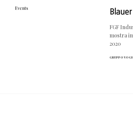
Events
Blauer
FGF Indus
mostra im
2020
GRUPPO VOG