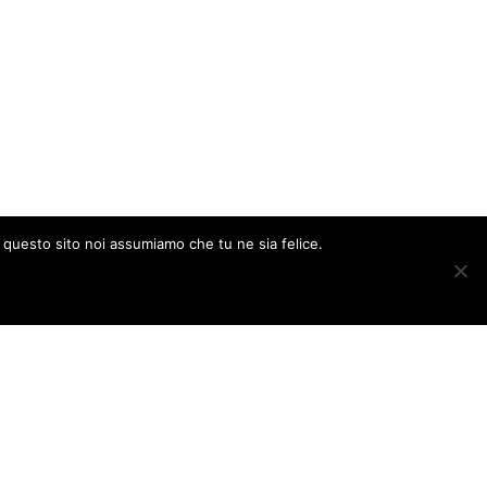
e questo sito noi assumiamo che tu ne sia felice.
ACCEPT
FOLLOW US
– Italy