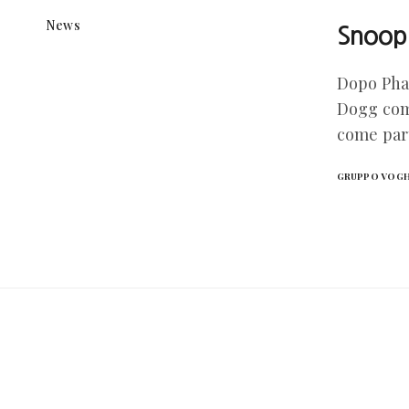
News
Snoop
Dopo Phar
Dogg come
come par
GRUPPO VOG