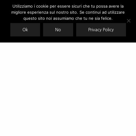
Utilizziamo i cookie per essere sicuri che tu possa avere la
migliore esperienza sul nostro sito. Se continui ad utilizzare
Our site uses cookies. Learn more about our use of cookies:
cookie
policy
questo sito noi assumiamo che tu ne sia felice.
Ok
No
Privacy Policy
ACCEPT