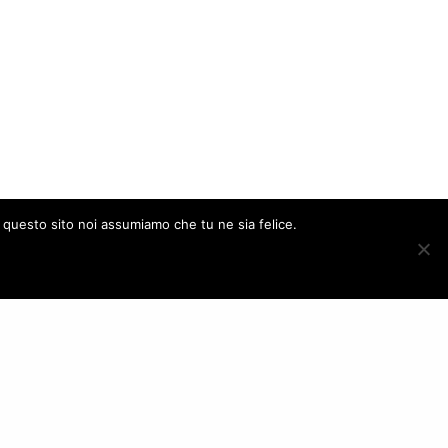
e questo sito noi assumiamo che tu ne sia felice.
ACCEPT
FOLLOW US
– Italy