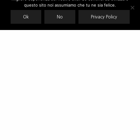
policy
questo sito noi assumiamo che tu ne sia felice.
Ok
No
Privacy Policy
ACCEPT