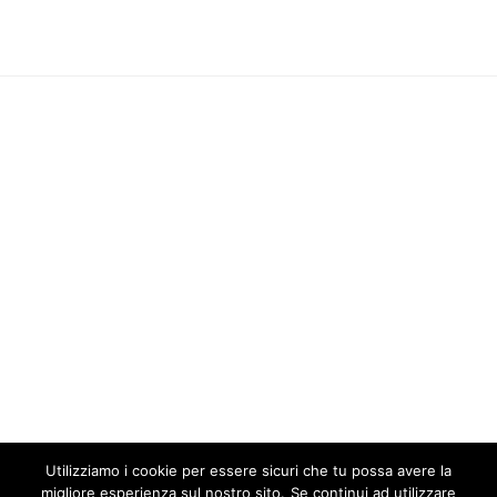
Utilizziamo i cookie per essere sicuri che tu possa avere la
migliore esperienza sul nostro sito. Se continui ad utilizzare
Our site uses cookies. Learn more about our use of cookies:
cookie