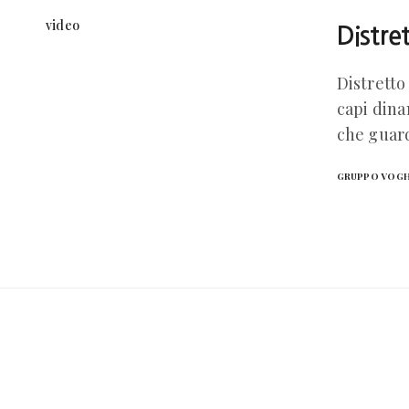
video
Distre
Distretto
capi dina
che guar
GRUPPO VOG