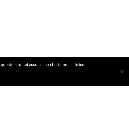
e questo sito noi assumiamo che tu ne sia felice.
ACCEPT
FOLLOW US
– Italy