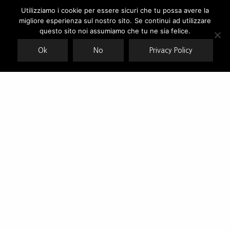
Utilizziamo i cookie per essere sicuri che tu possa avere la
migliore esperienza sul nostro sito. Se continui ad utilizzare
Our site uses cookies. Learn more about our use of cookies:
cookie
policy
questo sito noi assumiamo che tu ne sia felice.
Ok
No
Privacy Policy
ACCEPT