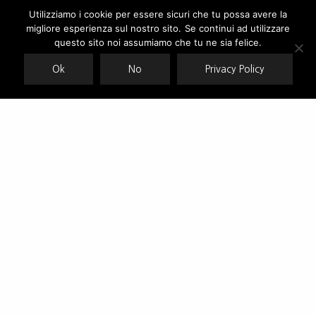
Utilizziamo i cookie per essere sicuri che tu possa avere la
migliore esperienza sul nostro sito. Se continui ad utilizzare
Our site uses cookies. Learn more about our use of cookies:
cookie
policy
questo sito noi assumiamo che tu ne sia felice.
Ok
No
Privacy Policy
ACCEPT