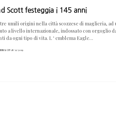
nd Scott festeggia i 145 anni
tre umili origini nella città scozzese di maglieria, a
uto a livello internazionale, indossato con orgoglio d
ti da ogni tipo di vita. L ‘ emblema Eagle…
HERA
ON 18/11/2019