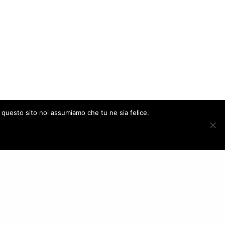
e questo sito noi assumiamo che tu ne sia felice.
ACCEPT
FOLLOW US
– Italy