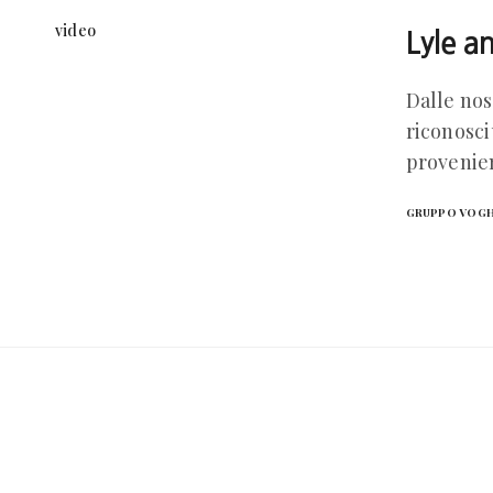
video
Lyle a
Dalle nos
riconosci
provenien
GRUPPO VOG