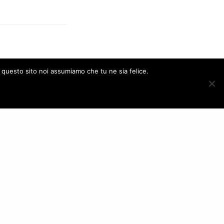
e questo sito noi assumiamo che tu ne sia felice.
ACCEPT
NEXT POST (N)
 acquisisce l'icona mondiale dello streetwear Supreme