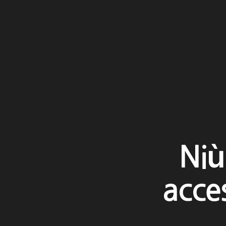
Niu
acces