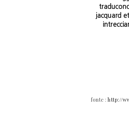
traducono 
jacquard etn
intreccia
fonte :
http://w