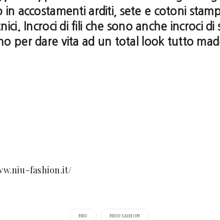
in accostamenti arditi, sete e cotoni stamp
ici. Incroci di fili che sono anche incroci di 
no per dare vita ad un total look tutto made
ww.niu-fashion.it/
NIU
NIUFASHION