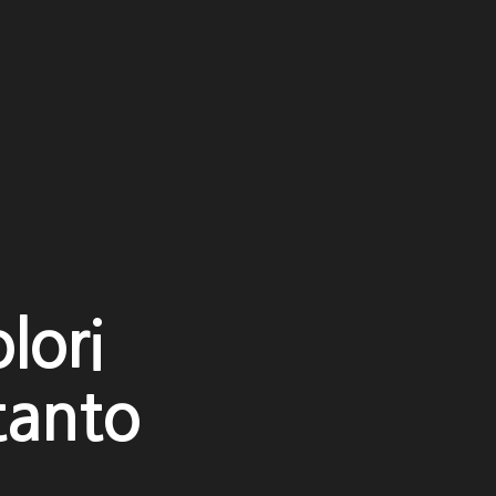
lori
 tanto