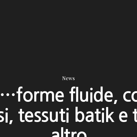
News
̀…forme fluide, co
i, tessuti batik e
altro