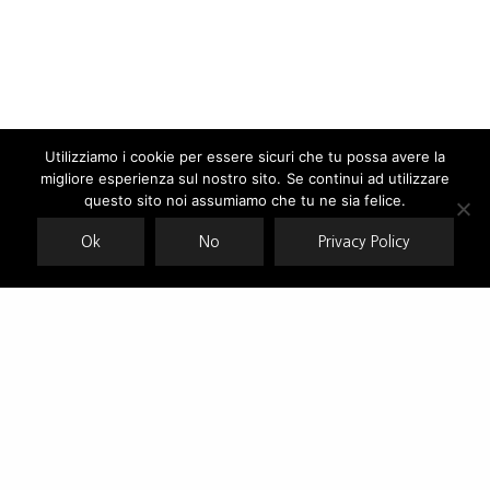
Utilizziamo i cookie per essere sicuri che tu possa avere la
migliore esperienza sul nostro sito. Se continui ad utilizzare
Our site uses cookies. Learn more about our use of cookies:
cookie
policy
questo sito noi assumiamo che tu ne sia felice.
Ok
No
Privacy Policy
ACCEPT