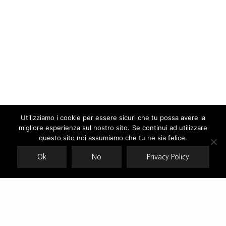
Utilizziamo i cookie per essere sicuri che tu possa avere la
migliore esperienza sul nostro sito. Se continui ad utilizzare
Our site uses cookies. Learn more about our use of cookies:
cookie
policy
questo sito noi assumiamo che tu ne sia felice.
Ok
No
Privacy Policy
ACCEPT