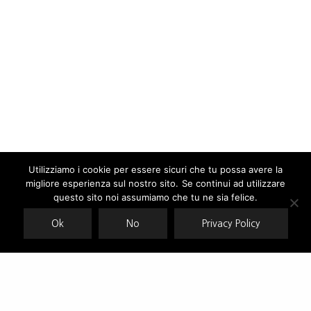
Utilizziamo i cookie per essere sicuri che tu possa avere la
migliore esperienza sul nostro sito. Se continui ad utilizzare
Our site uses cookies. Learn more about our use of cookies:
cookie
policy
questo sito noi assumiamo che tu ne sia felice.
Ok
No
Privacy Policy
ACCEPT