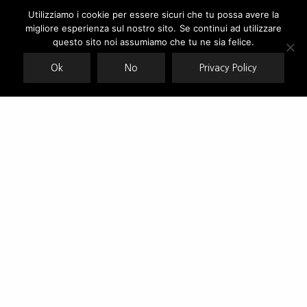
Utilizziamo i cookie per essere sicuri che tu possa avere la
migliore esperienza sul nostro sito. Se continui ad utilizzare
Our site uses cookies. Learn more about our use of cookies:
cookie
policy
questo sito noi assumiamo che tu ne sia felice.
Ok
No
Privacy Policy
ACCEPT
New Balance, accordo pluriennale con l’Nba
“Built to resist”: nuova campagna per Eastpak