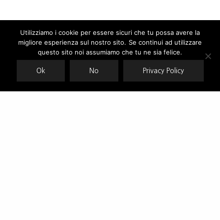
Utilizziamo i cookie per essere sicuri che tu possa avere la
migliore esperienza sul nostro sito. Se continui ad utilizzare
Our site uses cookies. Learn more about our use of cookies:
cookie
policy
questo sito noi assumiamo che tu ne sia felice.
Ok
No
Privacy Policy
ACCEPT