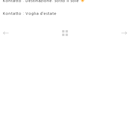
Kontatto : Destinazione: sotto il sole
Kontatto : Voglia d’estate