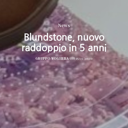
News
Blundstone, nuovo
raddoppio in 5 anni
GRUPPO VOGHERA
ON 15/01/2020