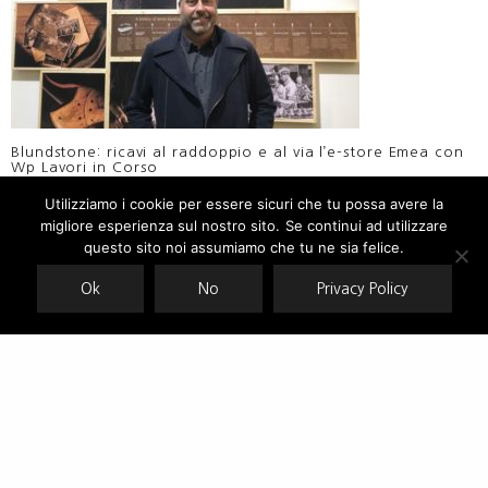
Blundstone: ricavi al raddoppio e al via l’e-store Emea con
Wp Lavori in Corso
Utilizziamo i cookie per essere sicuri che tu possa avere la
Doppio anniversario per Blundstone al Pitti Immagine
migliore esperienza sul nostro sito. Se continui ad utilizzare
Our site uses cookies. Learn more about our use of cookies:
cookie
policy
questo sito noi assumiamo che tu ne sia felice.
50 anni e non sentirli: l’anniversario dei Chelsea boot di
Blundstone
Ok
No
Privacy Policy
ACCEPT
Ben Sherman torna a Pitti Uomo