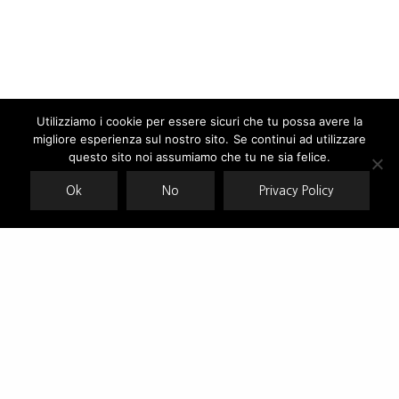
Utilizziamo i cookie per essere sicuri che tu possa avere la
migliore esperienza sul nostro sito. Se continui ad utilizzare
Our site uses cookies. Learn more about our use of cookies:
cookie
policy
questo sito noi assumiamo che tu ne sia felice.
Ok
No
Privacy Policy
ACCEPT