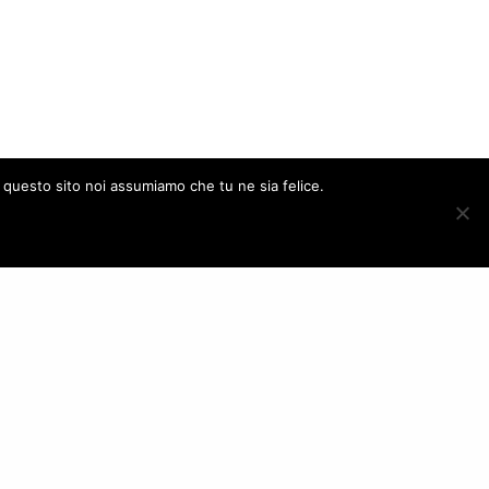
e questo sito noi assumiamo che tu ne sia felice.
NEXT POST (N)
Kaitlynn Carter wears Simona Corsellini
ACCEPT
FOLLOW US
– Italy
Privacy Policy
|
Revoca Cookies