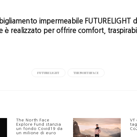
bbigliamento impermeabile FUTURELIGHT d
e è realizzato per offrire comfort, traspirabil
FUTURELIGHT
THENORTHFACE
The North Face
Vf 
Explore Fund stanzia
tag
un fondo Covid19 da
Co2
un milione di euro