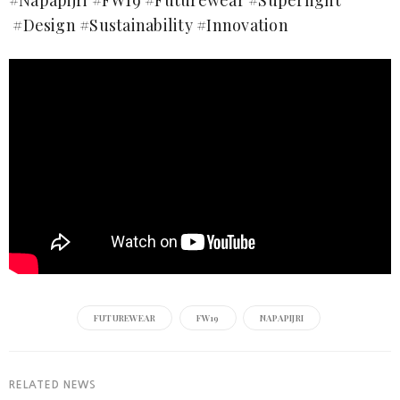
#
Design
#
Sustainability
#
Innovation
FUTUREWEAR
FW19
NAPAPIJRI
RELATED NEWS