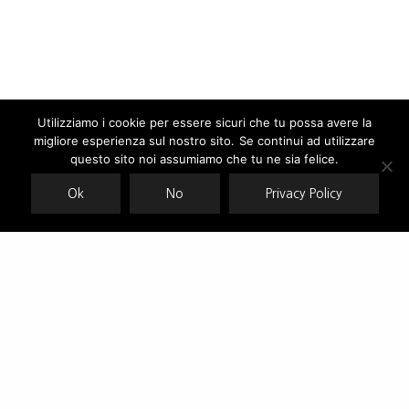
Utilizziamo i cookie per essere sicuri che tu possa avere la
migliore esperienza sul nostro sito. Se continui ad utilizzare
Our site uses cookies. Learn more about our use of cookies:
cookie
policy
questo sito noi assumiamo che tu ne sia felice.
Ok
No
Privacy Policy
ACCEPT