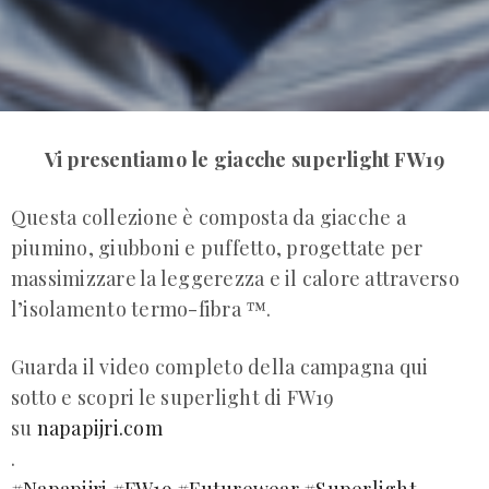
Vi presentiamo le giacche superlight FW19
Questa collezione è composta da giacche a
piumino, giubboni e puffetto, progettate per
massimizzare la leggerezza e il calore attraverso
l’isolamento termo-fibra ™.
Guarda il video completo della campagna qui
sotto e scopri le superlight di FW19
su
napapijri.com
.
#
Napapijri
#
FW19
#
Futurewear
#
Superlight