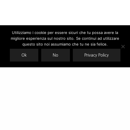
Utilizziamo i cookie per essere sicuri che tu possa avere la
migliore esperienza sul nostro sito. Se continui ad utilizzare
Our site uses cookies. Learn more about our use of cookies:
cookie
policy
questo sito noi assumiamo che tu ne sia felice.
Ok
No
Privacy Policy
ACCEPT