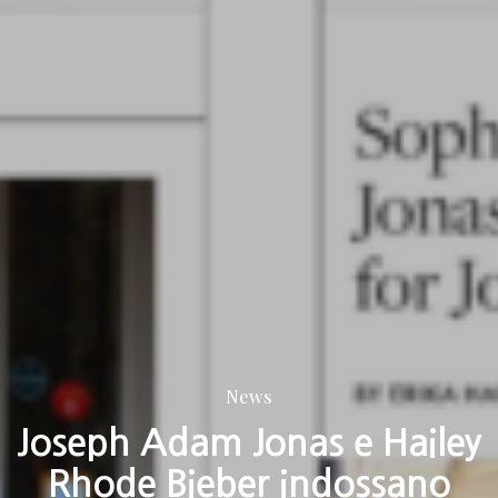
News
Joseph Adam Jonas e Hailey
Rhode Bieber indossano