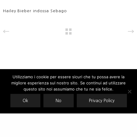
Hailey Bieber indossa Sebago
Utilizziamo i cookie per essere sicuri che tu possa avere la
migliore esperienza sul nostro sito. Se continui ad utilizzare
Our site uses cookies. Learn more about our use of cookies:
cookie
policy
questo sito noi assumiamo che tu ne sia felice.
Ok
No
Privacy Policy
ACCEPT