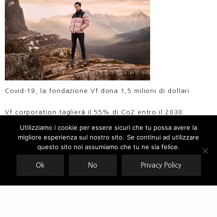
Covid-19, la fondazione Vf dona 1,5 milioni di dollari
Vf corporation taglierà il 55% di Co2 entro il 2030
Utilizziamo i cookie per essere sicuri che tu possa avere la
migliore esperienza sul nostro sito. Se continui ad utilizzare
Our site uses cookies. Learn more about our use of cookies:
cookie
policy
questo sito noi assumiamo che tu ne sia felice.
Ok
No
Privacy Policy
ACCEPT