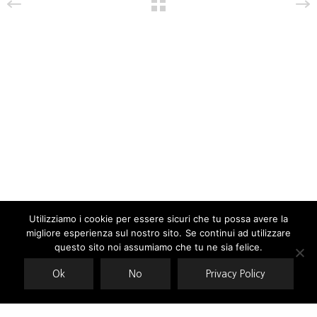
Utilizziamo i cookie per essere sicuri che tu possa avere la
migliore esperienza sul nostro sito. Se continui ad utilizzare
Our site uses cookies. Learn more about our use of cookies:
cookie
policy
questo sito noi assumiamo che tu ne sia felice.
Ok
No
Privacy Policy
ACCEPT