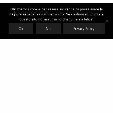
Utilizziamo i cookie per essere sicuri che tu possa avere la
migliore esperienza sul nostro sito. Se continui ad utilizzare
Our site uses cookies. Learn more about our use of cookies:
cookie
policy
questo sito noi assumiamo che tu ne sia felice.
Ok
No
Privacy Policy
ACCEPT