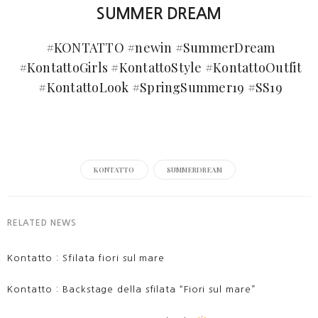
SUMMER DREAM
#
KONTATTO
#
newin
#
SummerDream
#
KontattoGirls
#
KontattoStyle
#
KontattoOutfit
#
KontattoLook
#
SpringSummer19
#
SS19
KONTATTO
SUMMERDREAM
RELATED NEWS
Kontatto : Sfilata fiori sul mare
Kontatto : Backstage della sfilata “Fiori sul mare”