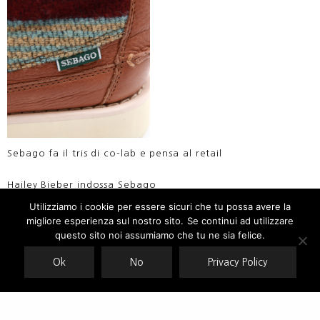
Sebago fa il tris di co-lab e pensa al retail
Hailey Bieber indossa Sebago
Utilizziamo i cookie per essere sicuri che tu possa avere la
migliore esperienza sul nostro sito. Se continui ad utilizzare
Our site uses cookies. Learn more about our use of cookies:
cookie
policy
questo sito noi assumiamo che tu ne sia felice.
Ok
No
Privacy Policy
ACCEPT