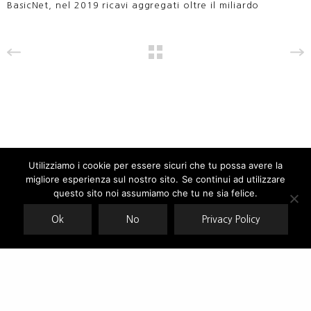
BasicNet, nel 2019 ricavi aggregati oltre il miliardo
Utilizziamo i cookie per essere sicuri che tu possa avere la
migliore esperienza sul nostro sito. Se continui ad utilizzare
Our site uses cookies. Learn more about our use of cookies:
cookie
policy
questo sito noi assumiamo che tu ne sia felice.
Ok
No
Privacy Policy
ACCEPT