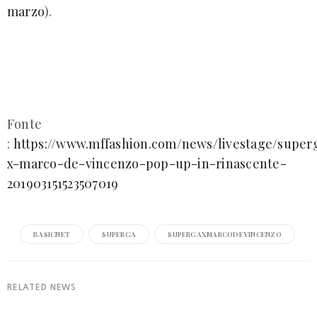
marzo
).
Fonte
:
https://www.mffashion.com/news/livestage/super
x-marco-de-vincenzo-pop-up-in-rinascente-
201903151523507019
BASICNET
SUPERGA
SUPERGAXMARCODEVINCENZO
RELATED NEWS