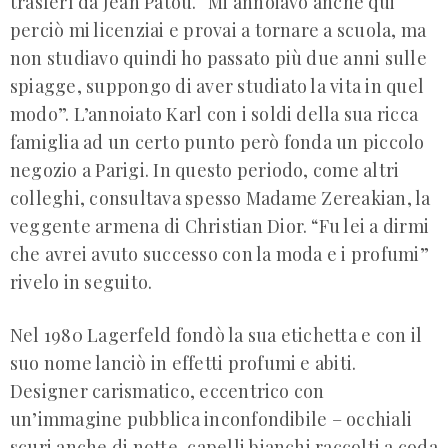
trasferì da Jean Patou. “Mi annoiavo anche qui
perciò mi licenziai e provai a tornare a scuola, ma
non studiavo quindi ho passato più due anni sulle
spiagge, suppongo di aver studiato la vita in quel
modo”. L’annoiato Karl con i soldi della sua ricca
famiglia ad un certo punto però fonda un piccolo
negozio a Parigi. In questo periodo, come altri
colleghi, consultava spesso Madame Zereakian, la
veggente armena di Christian Dior. “Fu lei a dirmi
che avrei avuto successo con la moda e i profumi”
rivelo in seguito.
Nel 1980 Lagerfeld fondò la sua etichetta e con il
suo nome lanciò in effetti profumi e abiti.
Designer carismatico, eccentrico con
un’immagine pubblica inconfondibile – occhiali
scuri anche di notte, capelli bianchi raccolti a coda