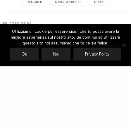
DESIGNER
KARLLAGERFELD
MODA
RELATED NEWS
Utilizziamo i cookie per essere sicuri che tu possa avere la
migliore esperienza sul nostro sito. Se continui ad utilizzare
Our site uses cookies. Learn more about our use of cookies:
cookie
policy
questo sito noi assumiamo che tu ne sia felice.
Ok
No
Privacy Policy
ACCEPT
Kontatto : ci dicano come si riparte.