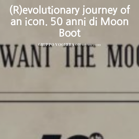
(R)evolutionary journey of
an icon. 50 anni di Moon
Boot
GRUPPO VOGHERA
ON 07/01/2019