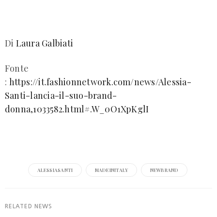
Di
Laura Galbiati
Fonte
:
https://it.fashionnetwork.com/news/Alessia-
Santi-lancia-il-suo-brand-
donna,1033582.html#.W_0O1XpKglI
ALESSIASANTI
MADEINITALY
NEWBRAND
RELATED NEWS