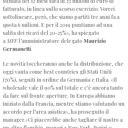
stimata dei 12 mesi sarà di 23 milioni di euro di
fatturato, in linea sullo scorso esercizio. Vorrei
sottolineare, però, che siamo partiti tre anni fa a
quota 6 milioni. E per il 2019 puntiamo ad una
salita dei ricavi del 20-25%», ha spiegato
a
MFF
l’amministratore delegato
Maurizio
Germanetti
.
Le novità toccheranno anche la distribuzione, che
oggi vanta come best countries gli Stati Uniti
(70%), seguiti in ordine da Germania e Italia. «Il
wholesale vale il 90% sul totale e c’è ancora tanto
da fare sul fronte aperture. In Europa abbiamo
iniziato dalla Francia, mentre stiamo valutando un
accordo per l’area asiatica», ha proseguito il
manager.«Ci piacerebbe anche tagliare il nastro a
un altro flagship, magari a New York, Parigi o