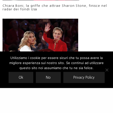
Chiara Boni, la griffe che attrae Sharon Stone, finisce nel
radar dei fondi Usa
Utilizziamo i cookie per essere sicuri che tu possa avere la
migliore esperienza sul nostro sito. Se continui ad utilizzare
Our site uses cookies. Learn more about our use of cookies:
cookie
policy
questo sito noi assumiamo che tu ne sia felice.
Sharon Stone sceglie Chiara Boni La ​​Petite Robe
Ok
No
Privacy Policy
ACCEPT
CHIARA BONI: GLI INIZI, LA MODA, I SUCCESSI, LE IDEE DI
UNA GRANDE STILISTA ITALIANA