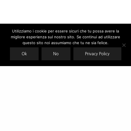
Utilizziamo i cookie per essere sicuri che tu possa avere la
migliore esperienza sul nostro sito. Se continui ad utilizzare
Our site uses cookies. Learn more about our use of cookies:
cookie
policy
questo sito noi assumiamo che tu ne sia felice.
Ok
No
Privacy Policy
ACCEPT