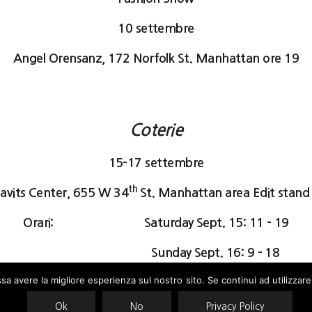
10 settembre
Angel Orensanz, 172 Norfolk St. Manhattan ore 19
Coterie
15-17 settembre
th
Javits Center, 655 W 34
St. Manhattan area Edit stan
Orari: Saturday Sept. 15: 11 – 19
Sunday Sept. 16: 9 – 18
ssa avere la migliore esperienza sul nostro sito. Se continui ad utilizzar
Monday Sept. 17: 9 -17
Ok
No
Privacy Policy
ses cookies. Learn more about our use of cookies:
cookie policy