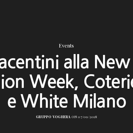
Events
iacentini alla New
ion Week, Coter
e White Milano
GRUPPO VOGHERA
ON 07/09/2018