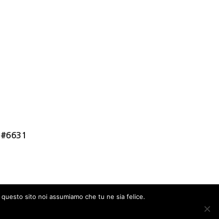
d #6631
e questo sito noi assumiamo che tu ne sia felice.
ACCEPT