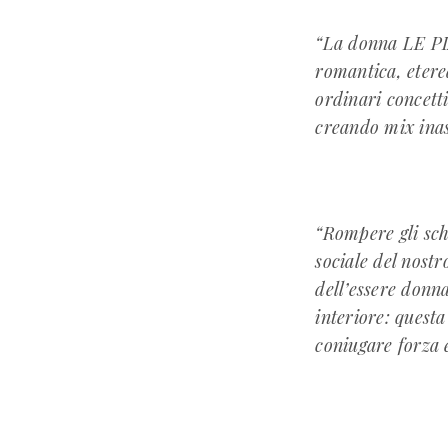
“La donna LE PI
romantica, etere
ordinari concetti
creando mix inas
“Rompere gli sc
sociale del nost
dell’essere donn
interiore: quest
coniugare forza e