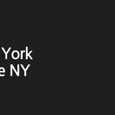
 York
ie NY