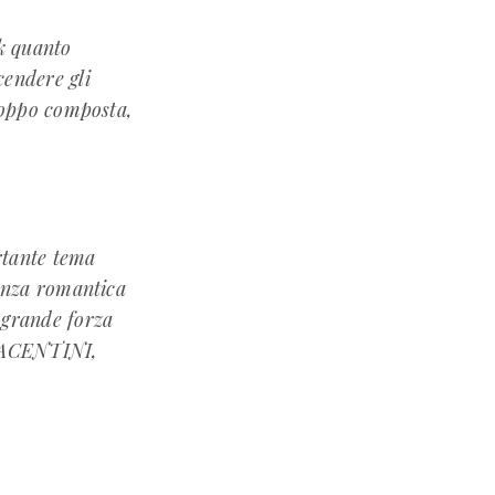
k quanto
cendere gli
troppo composta,
rtante tema
tanza romantica
 grande forza
PIACENTINI,