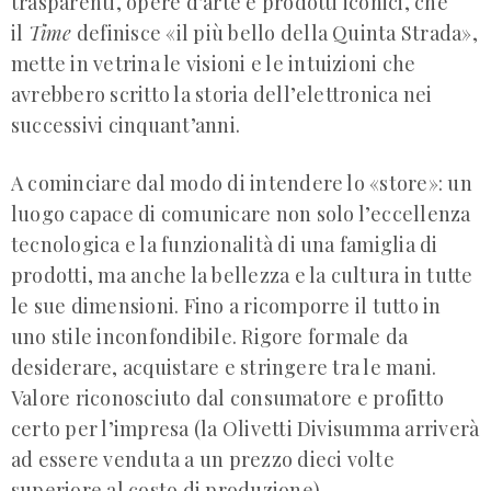
trasparenti, opere d’arte e prodotti iconici, che
il
Time
definisce «il più bello della Quinta Strada»,
mette in vetrina le visioni e le intuizioni che
avrebbero scritto la storia dell’elettronica nei
successivi cinquant’anni.
A cominciare dal modo di intendere lo «store»: un
luogo capace di comunicare non solo l’eccellenza
tecnologica e la funzionalità di una famiglia di
prodotti, ma anche la bellezza e la cultura in tutte
le sue dimensioni. Fino a ricomporre il tutto in
uno stile inconfondibile. Rigore formale da
desiderare, acquistare e stringere tra le mani.
Valore riconosciuto dal consumatore e profitto
certo per l’impresa (la Olivetti Divisumma arriverà
ad essere venduta a un prezzo dieci volte
superiore al costo di produzione).