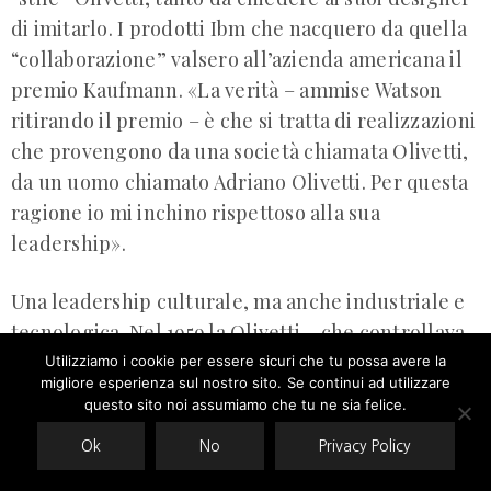
di imitarlo. I prodotti Ibm che nacquero da quella
“collaborazione” valsero all’azienda americana il
premio Kaufmann. «La verità – ammise Watson
ritirando il premio – è che si tratta di realizzazioni
che provengono da una società chiamata Olivetti,
da un uomo chiamato Adriano Olivetti. Per questa
ragione io mi inchino rispettoso alla sua
leadership».
Una leadership culturale, ma anche industriale e
tecnologica. Nel 1959 la Olivetti – che controllava
un terzo del mercato mondiale delle macchine
Utilizziamo i cookie per essere sicuri che tu possa avere la
migliore esperienza sul nostro sito. Se continui ad utilizzare
Our site uses cookies. Learn more about our use of cookies:
cookie
per scrivere – realizza l’Elea 9003, il primo
policy
questo sito noi assumiamo che tu ne sia felice.
calcolatore italiano. Nel 1960 muore
Ok
No
Privacy Policy
improvvisamente Adriano Olivetti. L’anno
ACCEPT
successivo, in un incidente stradale, muore anche