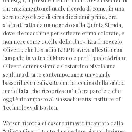
il design, il presidente Ibm fa un breve discorso di
ringraziamento nel quale ricorda di come, in una
sera newyorkese di circa dieci anni prima, era
stato attratto da un negozio sulla Quinta Strada,
dove «le macchine per scrivere erano colorate, e
non nere come quelle della Ibm». Era il negozio
Olivetti, che lo studio B.B.P.R. aveva allestito con
lampade in vetro di Murano e per il quale Adriano
Olivetti commissionò a Costantino Nivola una
scultura di arte contemporanea: un grande
bassorilievo realizzato con la tecnica della sabbia
modellata, che ricopriva un’intera parete e che
oggi è ricomposto al Massachusetts Institute of
Technology di Boston.
Watson ricorda di essere rimasto incantato dallo
“stile” Olivetti, tanto da chiedere ai suoi designer