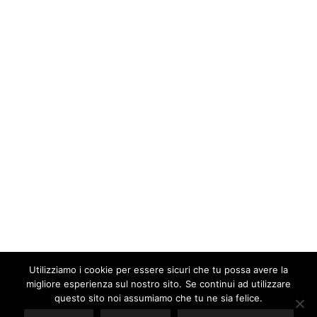
Utilizziamo i cookie per essere sicuri che tu possa avere la
migliore esperienza sul nostro sito. Se continui ad utilizzare
Our site uses cookies. Learn more about our use of cookies:
cookie
policy
questo sito noi assumiamo che tu ne sia felice.