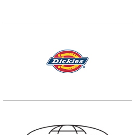
Dickies
Tel. 0812393767
email
Eastpak