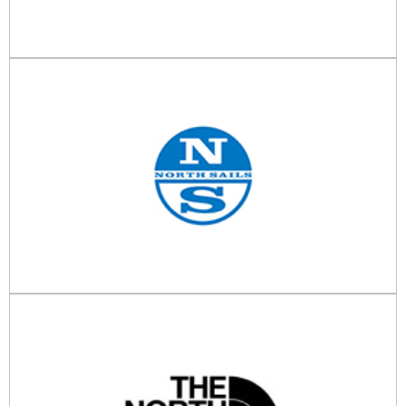
North Sails
Tel. 0812301252
email
The North Face
Tel. 0812482511