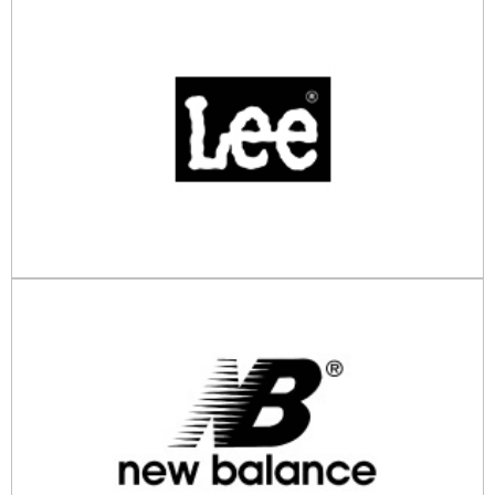
Lee
Tel. 0812482511
email
New Balance
Tel. 0812471374
email