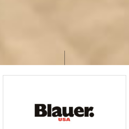
Blauer
Tel. 0812393767
email