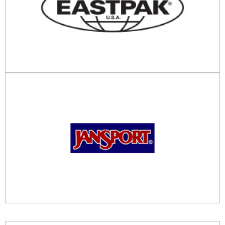
Tel. 0812482511
email
JanSport
Tel. 0812482511
email