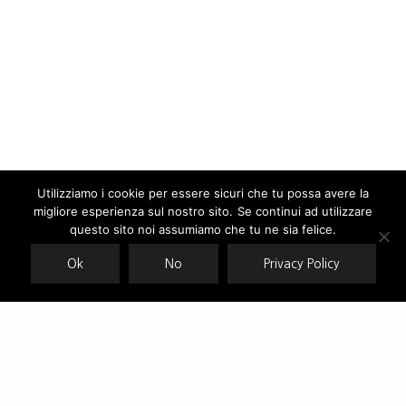
Utilizziamo i cookie per essere sicuri che tu possa avere la
migliore esperienza sul nostro sito. Se continui ad utilizzare
Our site uses cookies. Learn more about our use of cookies:
cookie
policy
questo sito noi assumiamo che tu ne sia felice.
Ok
No
Privacy Policy
ACCEPT